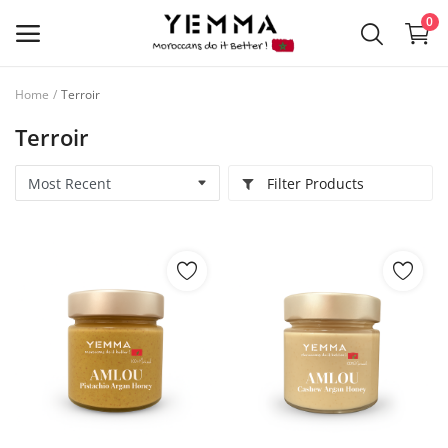
0
Home
Terroir
Spices
Terroir
Sauces
Filter Products
Terroir
Organic Oils
Rituels
Oud & Encens
Coffret Gourmand
Wishlist