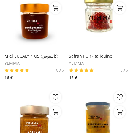
Miel EUCALYPTUS (كاليبتوس)
Safran PUR ( taliouine)
YEMMA
YEMMA
2
2
16
€
12
€