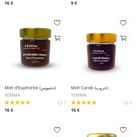
16
€
9
€
Miel Carob (خروب)
Miel d’Euphorbe (دغموس)
YEMMA
YEMMA
1
2
16
€
16
€