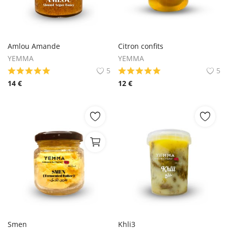
Amlou Amande
Citron confits
YEMMA
YEMMA
5
5
14
€
12
€
Smen
Khli3