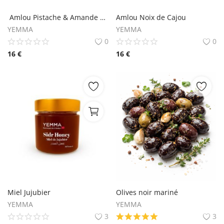
Contact
Amlou Pistache & Amande Crunchy
Amlou Noix de Cajou
YEMMA
YEMMA
Blog
0
0
16
€
16
€
Login
Register
Language
English
French
Miel Jujubier
Olives noir mariné
YEMMA
YEMMA
3
3