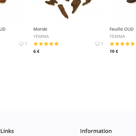
OUD
Moroki
Feuille OUD
YEMMA
YEMMA
1
1
6
€
10
€
 Links
Information