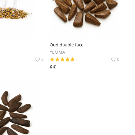
Oud double face
YEMMA
2
0
6
€