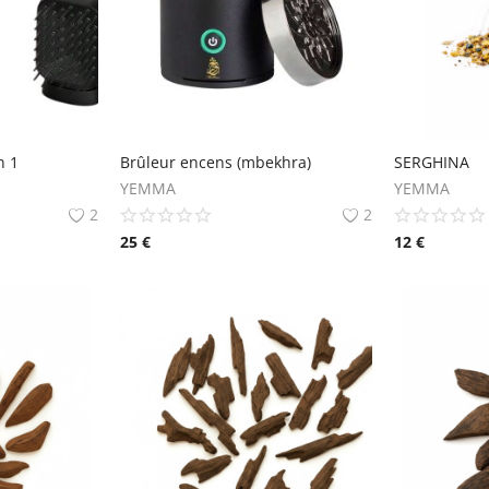
n 1
Brûleur encens (mbekhra)
SERGHINA
YEMMA
YEMMA
2
2
25
€
12
€